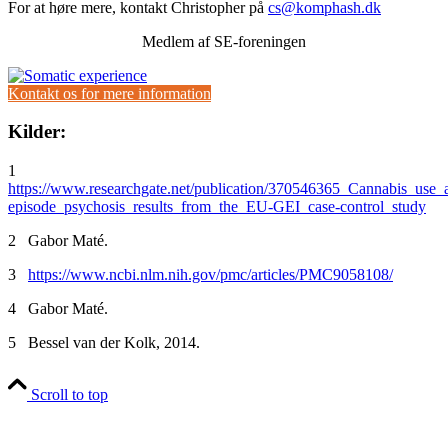
For at høre mere, kontakt Christopher på
cs@komphash.dk
Medlem af SE-foreningen
Kontakt os for mere information
Kilder:
1
https://www.researchgate.net/publication/370546365_Cannabis_use_
episode_psychosis_results_from_the_EU-GEI_case-control_study
2 Gabor Maté.
3
https://www.ncbi.nlm.nih.gov/pmc/articles/PMC9058108/
4 Gabor Maté.
5 Bessel van der Kolk, 2014.
Scroll to top