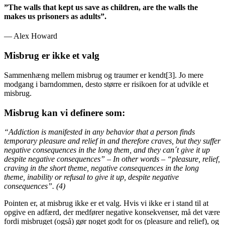
”
The walls that kept us save as children, are the walls the
makes us prisoners as adults
”
.
— Alex Howard
Misbrug er ikke et valg
Sammenhæng mellem misbrug og traumer er kendt[3]. Jo mere
modgang i barndommen, desto større er risikoen for at udvikle et
misbrug.
Misbrug kan vi definere som:
“Addiction is manifested in any behavior that a person finds
temporary pleasure and relief in and therefore craves, but they suffer
negative consequences in the long them, and they can´t give it up
despite negative consequences” – In other words – “pleasure, relief,
craving in the short theme, negative consequences in the long
theme, inability or refusal to give it up, despite negative
consequences”. (4)
Pointen er, at misbrug ikke er et valg. Hvis vi ikke er i stand til at
opgive en adfærd, der medfører negative konsekvenser, må det være
fordi misbruget (også) gør noget godt for os (pleasure and relief), og