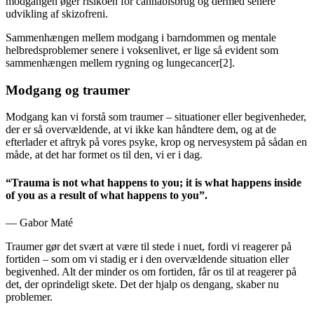
modgangen øger risikoen for cannabisbrug og dermed senere
udvikling af skizofreni.
Sammenhængen mellem modgang i barndommen og mentale
helbredsproblemer senere i voksenlivet, er lige så evident som
sammenhængen mellem rygning og lungecancer[2].
Modgang og traumer
Modgang kan vi forstå som traumer – situationer eller begivenheder,
der er så overvældende, at vi ikke kan håndtere dem, og at de
efterlader et aftryk på vores psyke, krop og nervesystem på sådan en
måde, at det har formet os til den, vi er i dag.
“
Trauma is not what happens to you; it is what happens inside
of you as a result of what happens to you
”
.
— Gabor Maté
Traumer gør det svært at være til stede i nuet, fordi vi reagerer på
fortiden – som om vi stadig er i den overvældende situation eller
begivenhed. Alt der minder os om fortiden, får os til at reagerer på
det, der oprindeligt skete. Det der hjalp os dengang, skaber nu
problemer.