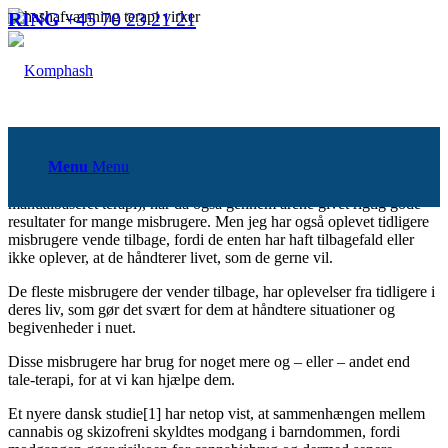
RING
+45 70 23 21 21
Terapi virker. Men nogle gange
er der brug for mere.
Terapi virker. Det har forskningsstudier demonstreret gang på gang.
Menu
Menu
HAP-metoden, som netop bygger på tale-terapi (kognitiv
manualbaseret terapi), har da også gennem årene givet rigtig gode
resultater for mange misbrugere. Men jeg har også oplevet tidligere
misbrugere vende tilbage, fordi de enten har haft tilbagefald eller
ikke oplever, at de håndterer livet, som de gerne vil.
De fleste misbrugere der vender tilbage, har oplevelser fra tidligere i
deres liv, som gør det svært for dem at håndtere situationer og
begivenheder i nuet.
Disse misbrugere har brug for noget mere og – eller – andet end
tale-terapi, for at vi kan hjælpe dem.
Et nyere dansk studie[1] har netop vist, at sammenhængen mellem
cannabis og skizofreni skyldtes modgang i barndommen, fordi