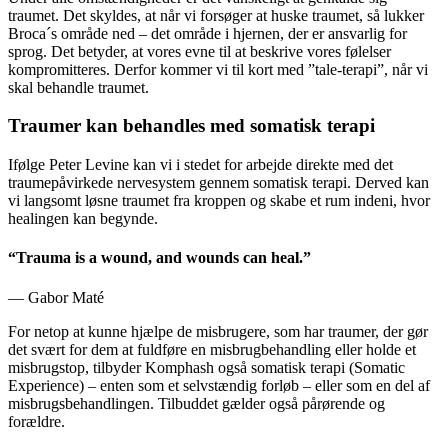
traumet. Det skyldes, at når vi forsøger at huske traumet, så lukker
Broca´s område ned – det område i hjernen, der er ansvarlig for
sprog. Det betyder, at vores evne til at beskrive vores følelser
kompromitteres. Derfor kommer vi til kort med ”tale-terapi”, når vi
skal behandle traumet.
Traumer kan behandles med somatisk terapi
Ifølge Peter Levine kan vi i stedet for arbejde direkte med det
traumepåvirkede nervesystem gennem somatisk terapi. Derved kan
vi langsomt løsne traumet fra kroppen og skabe et rum indeni, hvor
healingen kan begynde.
“
Trauma is a wound, and wounds can heal.
”
— Gabor Maté
For netop at kunne hjælpe de misbrugere, som har traumer, der gør
det svært for dem at fuldføre en misbrugbehandling eller holde et
misbrugstop, tilbyder Komphash også somatisk terapi (Somatic
Experience) – enten som et selvstændig forløb – eller som en del af
misbrugsbehandlingen. Tilbuddet gælder også pårørende og
forældre.