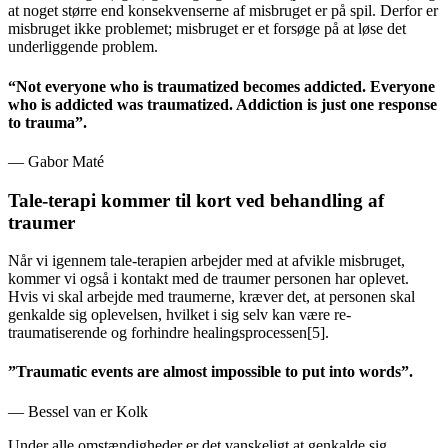
at noget større end konsekvenserne af misbruget er på spil. Derfor er
misbruget ikke problemet; misbruget er et forsøge på at løse det
underliggende problem.
“
Not everyone who is traumatized becomes addicted. Everyone
who is addicted was traumatized. Addiction is just one response
to trauma
”
.
— Gabor Maté
Tale-terapi kommer til kort ved behandling af
traumer
Når vi igennem tale-terapien arbejder med at afvikle misbruget,
kommer vi også i kontakt med de traumer personen har oplevet.
Hvis vi skal arbejde med traumerne, kræver det, at personen skal
genkalde sig oplevelsen, hvilket i sig selv kan være re-
traumatiserende og forhindre healingsprocessen[5].
”
Traumatic events are almost impossible to put into words
”
.
— Bessel van er Kolk
Under alle omstændigheder er det vanskeligt at genkalde sig